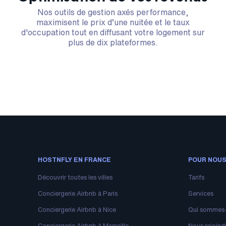
Nos outils de gestion axés performance,
maximisent le prix d’une nuitée et le taux
d'occupation tout en diffusant votre logement sur
plus de dix plateformes.
HOSTNFLY EN FRANCE
POUR NOUS
Découvrir toutes les villes
Tarifs
Conciergerie Airbnb à Paris
Services
Conciergerie Airbnb à Nice
Qui sommes
Conciergerie Airbnb à Marseille
Nous rejoind