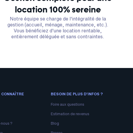
location 100% sereine
Notre équipe se charge de l'intégralité de la
gestion (accueil, ménage, maintenance, etc.).
Vous bénéficiez d'une location rentable,
entièrement déléguée et sans contraintes.
 CONNAÎTRE
BESOIN DE PLUS D'INFOS ?
Foire aux questions
Estimation de revenus
-nous ?
Blog
re
Presse