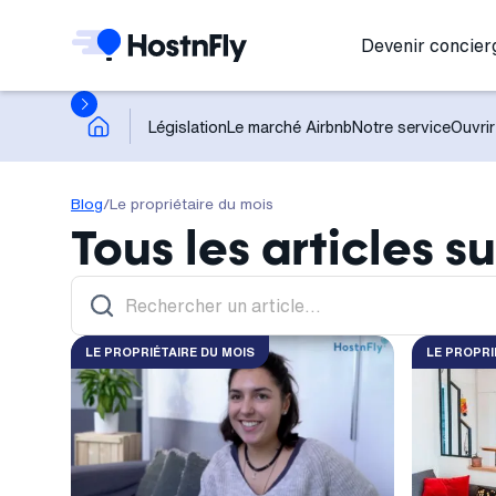
Devenir concier
Législation
Le marché Airbnb
Notre service
Ouvrir
Blog
/
Le propriétaire du mois
Tous les articles s
LE PROPRIÉTAIRE DU MOIS
LE PROPRI