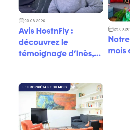
03.03.2020
Avis HostnFly :
25.09.20
Notre
découvrez le
mois
témoignage d’Inès,
cliente HostnFly
LE PROPRIÉTAIRE DU MOIS