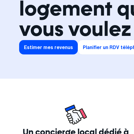
logement q
vous voulez 
Estimer mes revenus
Planifier un RDV télé
Un concierge local dédié à