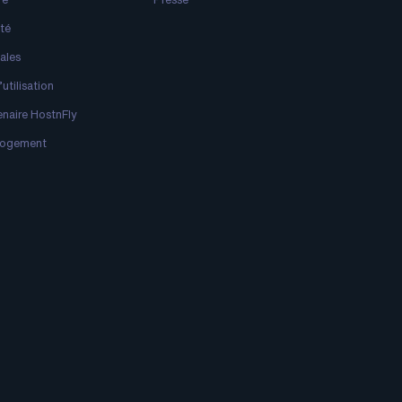
ité
ales
utilisation
enaire HostnFly
 logement