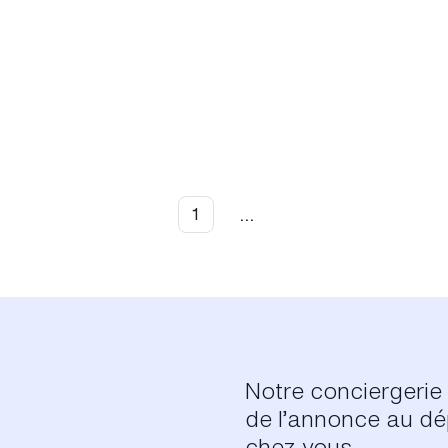
...
1
Notre conciergerie 
de l’annonce au dép
chez vous.