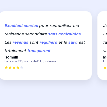
Excellent service
pour rentabiliser ma
J
résidence secondaire
sans contraintes
.
L
Les
revenus
sont
réguliers
et le
suivi
est
fa
totalement
transparent
.
v
Romain
M
Loue son T2 proche de l'Hippodrome
Lo