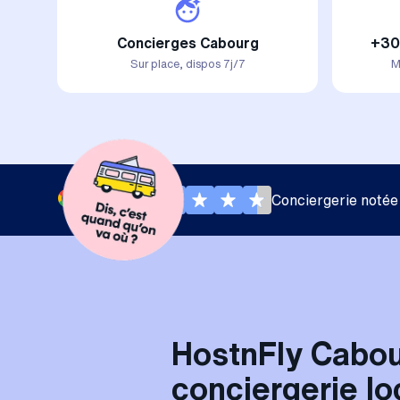
Concierges Cabourg
+30
Sur place, dispos 7j/7
M
Conciergerie notée
HostnFly Cabou
conciergerie lo