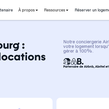
tenaire
À propos
Ressources
Réserver un logem
urg :
Notre conciergerie Ai
votre logement lorsqu'
gérer à 100%.
locations
Partenaire de Airbnb, Abritel e