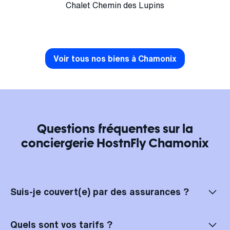
Chalet Chemin des Lupins
Voir tous nos biens à Chamonix
Questions fréquentes sur la
conciergerie HostnFly Chamonix
Suis-je couvert(e) par des assurances ?
Bien sûr, vos locations à Chamonix sont entièrement assurées ! Chez
HostnFly Chamonix, vous bénéficiez d'une double couverture. En cas
Quels sont vos tarifs ?
de problème, vous êtes d'abord couvert(e) par les assurances des