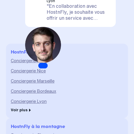
Lyon
"En collaboration avec
HostnFly, je souhaite vous
offrir un service avec
satisfaction assurée. Votre
logement est entre de
bonnes mains, il sera mis en
valeur et géré de A à Z. La
confiance et le partage sont
HostnFly en ville
des valeurs qui me sont
chères et qui me permettent
Conciergerie Paris
d'assurer un service durable
Conciergerie Nice
et de qualité."
Conciergerie Marseille
Conciergerie Bordeaux
Conciergerie Lyon
Voir plus
HostnFly à la montagne