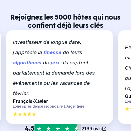
Rejoignez les 5000 hôtes qui nous
confient déjà leurs clés
Investisseur de longue date,
Pl
j'apprécie la
finesse
de leurs
ma
algorithmes
de
prix
. Ils captent
C'
parfaitement la demande lors des
qu
événements ou les vacances de
l'
février.
Gu
François-Xavier
Lou
Loue sa résidence secondaire à Argentière
4,5
2169 avis