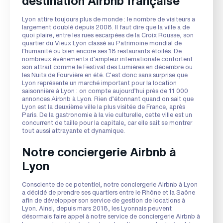
destination Airbnb française
Lyon attire toujours plus de monde : le nombre de visiteurs a
largement doublé depuis 2008. Il faut dire que la ville a de
quoi plaire, entre les rues escarpées de la Croix Rousse, son
quartier du Vieux Lyon classé au Patrimoine mondial de
l’humanité ou bien encore ses 18 restaurants étoilés. De
nombreux événements d’ampleur internationale confortent
son attrait comme le Festival des Lumières en décembre ou
les Nuits de Fourvière en été. C’est donc sans surprise que
Lyon représente un marché important pour la location
saisonnière à Lyon : on compte aujourd’hui près de 11 000
annonces Airbnb à Lyon. Rien d’étonnant quand on sait que
Lyon est la deuxième ville la plus visitée de France, après
Paris. De la gastronomie à la vie culturelle, cette ville est un
concurrent de taille pour la capitale, car elle sait se montrer
tout aussi attrayante et dynamique.
Notre conciergerie Airbnb à
Lyon
Consciente de ce potentiel, notre conciergerie Airbnb à Lyon
a décidé de prendre ses quartiers entre le Rhône et la Saône
afin de développer son service de gestion de locations à
Lyon. Ainsi, depuis mars 2018, les Lyonnais peuvent
désormais faire appel à notre service de conciergerie Airbnb à