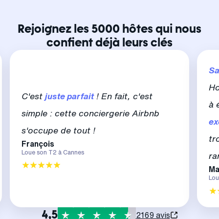
Rejoignez les 5000 hôtes qui nous
confient déjà leurs clés
Sa
Ho
C'est
juste parfait
! En fait, c'est
à 
simple : cette conciergerie Airbnb
ex
s'occupe de tout !
tr
François
Loue son T2 à Cannes
ra
Ma
Lou
4,5
2169 avis