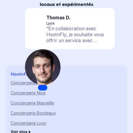
locaux et expérimentés
Thomas D.
Lyon
"En collaboration avec
HostnFly, je souhaite vous
offrir un service avec
satisfaction assurée. Votre
logement est entre de
bonnes mains, il sera mis en
valeur et géré de A à Z. La
confiance et le partage sont
HostnFly en ville
des valeurs qui me sont
chères et qui me permettent
Conciergerie Paris
d'assurer un service durable
Conciergerie Nice
et de qualité."
Conciergerie Marseille
Conciergerie Bordeaux
Conciergerie Lyon
Voir plus