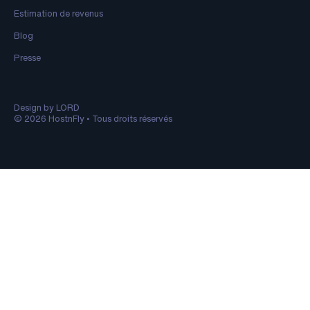
Estimation de revenus
Blog
Presse
Design by LORD
© 2026 HostnFly • Tous droits réservés