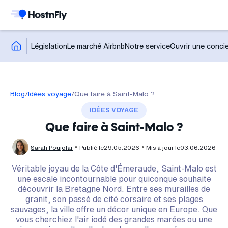
Législation
Le marché Airbnb
Notre service
Ouvrir une concie
Blog
/
Idées voyage
/
Que faire à Saint-Malo ?
IDÉES VOYAGE
Que faire à Saint-Malo ?
Sarah Poujolar
Publié le
29.05.2026
Mis à jour le
03.06.2026
Véritable joyau de la Côte d'Émeraude, Saint-Malo est
une escale incontournable pour quiconque souhaite
découvrir la Bretagne Nord. Entre ses murailles de
granit, son passé de cité corsaire et ses plages
sauvages, la ville offre un décor unique en Europe. Que
vous cherchiez l'air iodé des grandes marées ou une