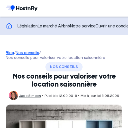
Législation
Le marché Airbnb
Notre service
Ouvrir une concie
Blog
/
Nos conseils
/
Nos conseils pour valoriser votre location saisonnière
NOS CONSEILS
Nos conseils pour valoriser votre
location saisonnière
Jade Simeon
Publié le
12.02.2019
Mis à jour le
15.05.2026