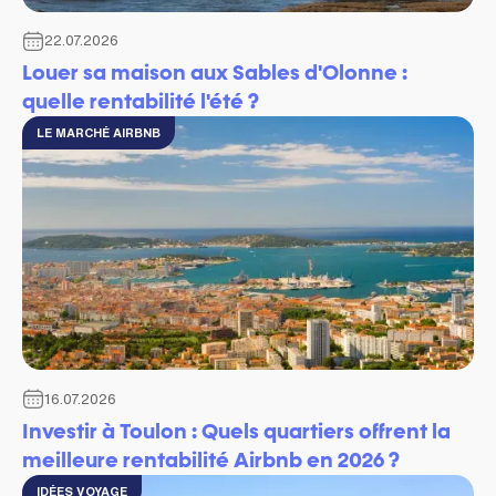
22.07.2026
Louer sa maison aux Sables d'Olonne :
quelle rentabilité l'été ?
LE MARCHÉ AIRBNB
16.07.2026
Investir à Toulon : Quels quartiers offrent la
meilleure rentabilité Airbnb en 2026 ?
IDÉES VOYAGE