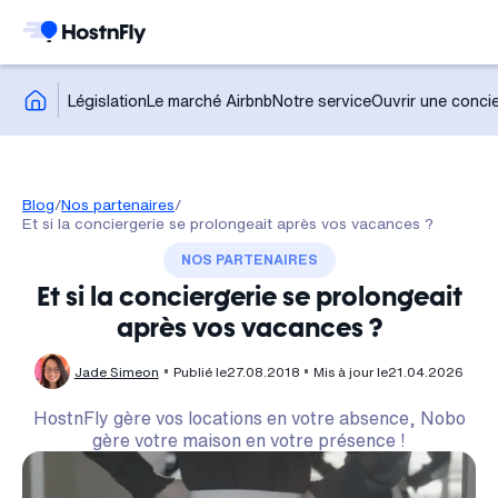
Législation
Le marché Airbnb
Notre service
Ouvrir une concie
Blog
/
Nos partenaires
/
Et si la conciergerie se prolongeait après vos vacances ?
NOS PARTENAIRES
Et si la conciergerie se prolongeait
après vos vacances ?
Jade Simeon
Publié le
27.08.2018
Mis à jour le
21.04.2026
HostnFly gère vos locations en votre absence, Nobo
gère votre maison en votre présence !