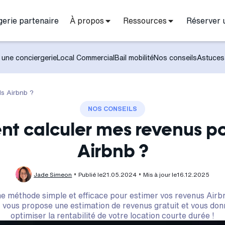
gerie partenaire
À propos
Ressources
Réserver 
 une conciergerie
Local Commercial
Bail mobilité
Nos conseils
Astuces
s Airbnb ?
NOS CONSEILS
 calculer mes revenus po
Airbnb ?
Jade Simeon
Publié le
21.05.2024
Mis à jour le
16.12.2025
e méthode simple et efficace pour estimer vos revenus Airb
y vous propose une estimation de revenus gratuit et vous don
optimiser la rentabilité de votre location courte durée !