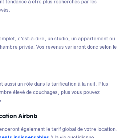
 ont tendance à être plus recherchés par les
evés.
omplet, c’est-à-dire, un studio, un appartement ou
ambre privée. Vos revenus varieront donc selon le
 aussi un rôle dans la tarification à la nuit. Plus
ombre élevé de couchages, plus vous pouvez
e.
cation Airbnb
nceront également le tarif global de votre location.
ents indispensables
à la vie quotidienne,