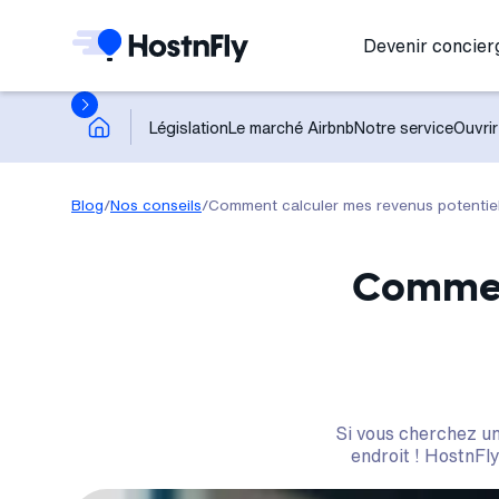
Devenir concier
Législation
Le marché Airbnb
Notre service
Ouvrir
Blog
/
Nos conseils
/
Comment calculer mes revenus potentiel
Comment
Si vous cherchez un
endroit ! HostnFl