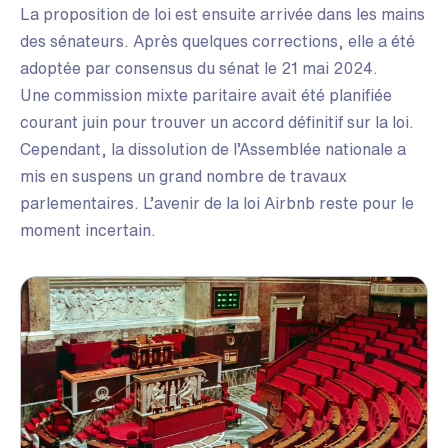
La proposition de loi est ensuite arrivée dans les mains
des sénateurs. Après quelques corrections, elle a été
adoptée par consensus du sénat le 21 mai 2024.
Une commission mixte paritaire avait été planifiée
courant juin pour trouver un accord définitif sur la loi.
Cependant, la dissolution de l’Assemblée nationale a
mis en suspens un grand nombre de travaux
parlementaires. L’avenir de la loi Airbnb reste pour le
moment incertain.