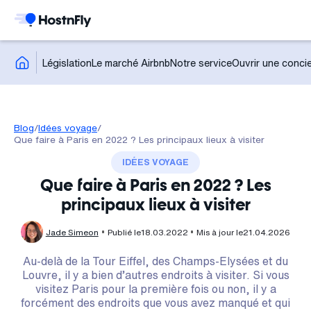
Législation
Le marché Airbnb
Notre service
Ouvrir une concie
Blog
/
Idées voyage
/
Que faire à Paris en 2022 ? Les principaux lieux à visiter
IDÉES VOYAGE
Que faire à Paris en 2022 ? Les
principaux lieux à visiter
Jade Simeon
Publié le
18.03.2022
Mis à jour le
21.04.2026
Au-delà de la Tour Eiffel, des Champs-Elysées et du
Louvre, il y a bien d’autres endroits à visiter. Si vous
visitez Paris pour la première fois ou non, il y a
forcément des endroits que vous avez manqué et qui