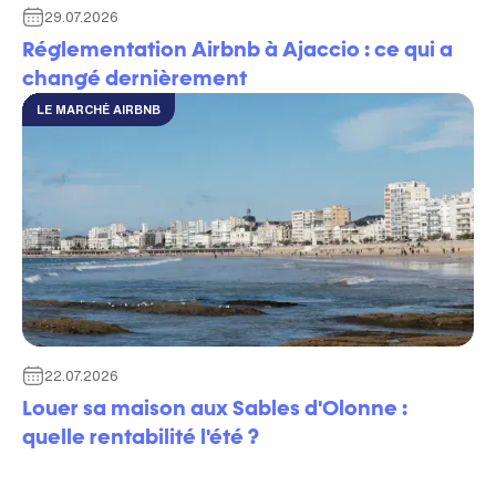
29.07.2026
Réglementation Airbnb à Ajaccio : ce qui a
changé dernièrement
LE MARCHÉ AIRBNB
22.07.2026
Louer sa maison aux Sables d'Olonne :
quelle rentabilité l'été ?