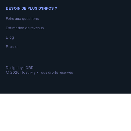
BESOIN DE PLUS D'INFOS ?
Foire aux questions
Estimation de revenus
Blog
Presse
Design by LORD
© 2026 HostnFly • Tous droits réservés