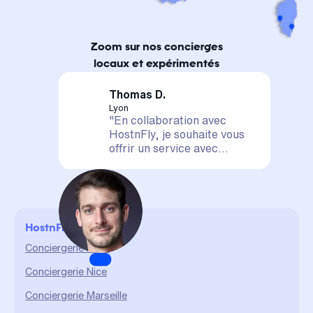
Zoom sur nos concierges
locaux et expérimentés
Thomas D.
Lyon
"En collaboration avec
HostnFly, je souhaite vous
offrir un service avec
satisfaction assurée. Votre
logement est entre de
bonnes mains, il sera mis en
valeur et géré de A à Z. La
confiance et le partage sont
HostnFly en ville
des valeurs qui me sont
chères et qui me permettent
Conciergerie Paris
d'assurer un service durable
Conciergerie Nice
et de qualité."
Conciergerie Marseille