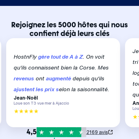
Rejoignez les 5000 hôtes qui nous
confient déjà leurs clés
Je
HostnFly
gère tout de A à Z
. On voit
tr
qu'ils connaissent bien la Corse. Mes
lo
revenus
ont
augmenté
depuis qu'ils
to
ajustent les prix s
elon la saisonnalité.
qu
Jean-Noël
An
Loue son T3 vue mer à Ajaccio
Lou
4,5
2169 avis