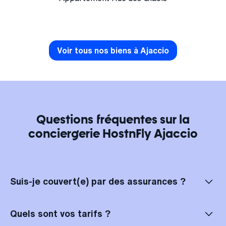
Voir tous nos biens à Ajaccio
Questions fréquentes sur la
conciergerie HostnFly Ajaccio
Suis-je couvert(e) par des assurances ?
Bien sûr, vos locations à Ajaccio sont entièrement assurées ! Chez
HostnFly Ajaccio, vous bénéficiez d'une double couverture. En cas de
Quels sont vos tarifs ?
problème, vous êtes d'abord couvert(e) par les assurances des
plateformes de location, et nous nous chargeons à votre place de la