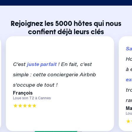
Rejoignez les 5000 hôtes qui nous
confient déjà leurs clés
Sa
Ho
C'est
juste parfait
! En fait, c'est
à 
simple : cette conciergerie Airbnb
ex
s'occupe de tout !
tr
François
Loue son T2 à Cannes
ra
Ma
Lou