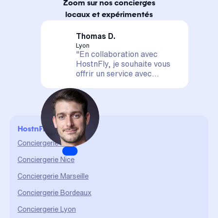
Zoom sur nos concierges
locaux et expérimentés
Thomas D.
Lyon
"En collaboration avec
HostnFly, je souhaite vous
offrir un service avec
satisfaction assurée. Votre
logement est entre de
bonnes mains, il sera mis en
valeur et géré de A à Z. La
confiance et le partage sont
HostnFly en ville
des valeurs qui me sont
chères et qui me permettent
Conciergerie Paris
d'assurer un service durable
Conciergerie Nice
et de qualité."
Conciergerie Marseille
Conciergerie Bordeaux
Conciergerie Lyon