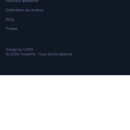
Foire aux questions
Estimation de revenus
Blog
Presse
Design by LORD
© 2026 HostnFly • Tous droits réservés