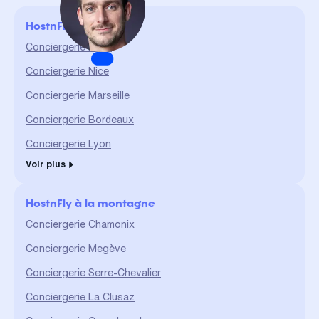
valeur et géré de A à Z. La
confiance et le partage sont
HostnFly en ville
des valeurs qui me sont
chères et qui me permettent
Conciergerie Paris
d'assurer un service durable
Conciergerie Nice
et de qualité."
Conciergerie Marseille
Conciergerie Bordeaux
Conciergerie Lyon
Voir plus
HostnFly à la montagne
Conciergerie Chamonix
Conciergerie Megève
Conciergerie Serre-Chevalier
Conciergerie La Clusaz