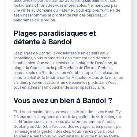
découvrez le port de Bandol avec ses quais animés et ses
restaurants offrant des vues imprenables. Ne manquez pas
une visite au Domaine du Paternel, pour explorer l'univers de
ses vins renommés et profiter de l’un des plus beaux
panoramas de la région.
Plages paradisiaques et
détente à Bandol
Les plages de Bandol, avec leur sable fin et leurs eaux
cristallines, vous promettent des moments de détente
inoubliables. Que vous choisissiez la plage de Renécros, la
plage du Capelan ou la petite crique de l'Île des Embiez,
chaque coin de Bandol est un véritable appel à la relaxation
sous le soleil de la Méditerranée. À quelques pas de la mer, les
visiteurs peuvent savourer un déjeuner les pieds dans l'eau,
tout en admirant un coucher de soleil spectaculaire.
Vous avez un bien à Bandol ?
Et si vous maximisiez vos revenus de location avec HostnFly
? Nous nous chargeons de toute la gestion de votre bien, de
la diffusion sur les meilleures plateformes comme Airbnb,
Booking ou Abritel, à l’accueil des voyageurs, en passant par
le ménage et la gestion des clés. Vous n'avez plus à vous
soucier de rien ! Vous pouvez ainsi louer votre bien en toute