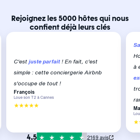
Rejoignez les 5000 hôtes qui nous
confient déjà leurs clés
Sa
Ho
C'est
juste parfait
! En fait, c'est
à 
simple : cette conciergerie Airbnb
ex
s'occupe de tout !
tr
François
Loue son T2 à Cannes
ra
Ma
Lou
4,5
2169 avis