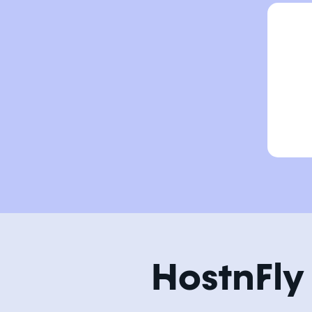
différents outils qui permettent d'optimiser et automatiser la gest
notre outil de tarification dynamique nous permet de louer nos bien
fonction de l'offre et de la demande. Enfin, nous maximisons les 
le statut Superhost, ce qui optimise également le taux de réservat
HostnFly 