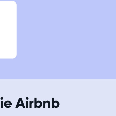
l vérifié, et demandons aux voyageurs la raison de leur séjour. En
st également bloquée afin de sensibiliser les voyageurs à la bonne
rie Airbnb