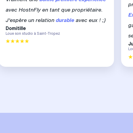
p
avec HostnFly en tant que propriétaire.
E
J'espère un relation
durable
avec eux ! ;)
g
Domitille
Loue son studio à Saint-Tropez
s
Ju
Lo