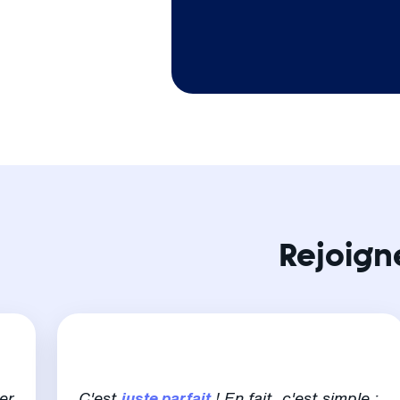
Rejoign
er
C'est
juste parfait
! En fait, c'est simple :