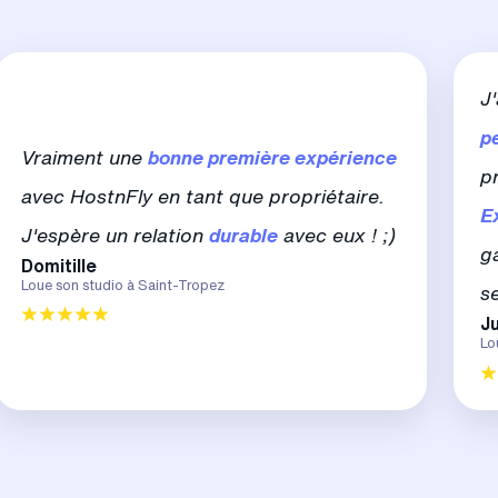
J
p
Vraiment une
bonne première expérience
p
avec HostnFly en tant que propriétaire.
E
J'espère un relation
durable
avec eux ! ;)
g
Domitille
Loue son studio à Saint-Tropez
s
Ju
Lo