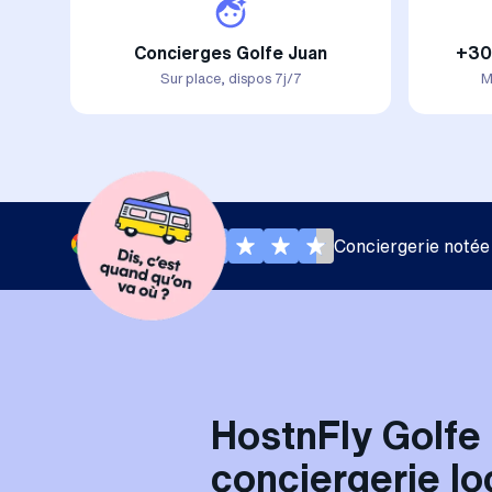
Concierges Golfe Juan
+30
Sur place, dispos 7j/7
M
Conciergerie notée
HostnFly Golfe 
conciergerie lo