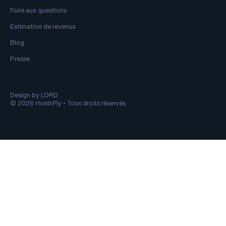
Foire aux questions
Estimation de revenus
Blog
Presse
Design by LORD
© 2026 HostnFly • Tous droits réservés