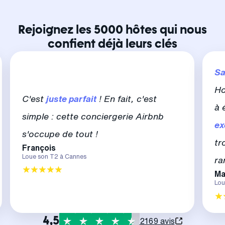
Rejoignez les 5000 hôtes qui nous
confient déjà leurs clés
Sa
Ho
C'est
juste parfait
! En fait, c'est
à 
simple : cette conciergerie Airbnb
ex
s'occupe de tout !
tr
François
Loue son T2 à Cannes
ra
Ma
Lou
4,5
2169 avis