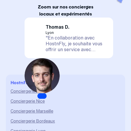
Zoom sur nos concierges
locaux et expérimentés
Thomas D.
Lyon
"En collaboration avec
HostnFly, je souhaite vous
offrir un service avec
satisfaction assurée. Votre
logement est entre de
bonnes mains, il sera mis en
valeur et géré de A à Z. La
confiance et le partage sont
HostnFly en ville
des valeurs qui me sont
chères et qui me permettent
Conciergerie Paris
d'assurer un service durable
Conciergerie Nice
et de qualité."
Conciergerie Marseille
Conciergerie Bordeaux
Conciergerie Lyon