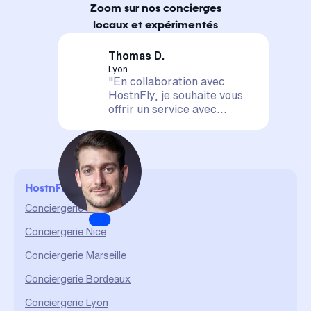
Zoom sur nos concierges
locaux et expérimentés
Thomas D.
Lyon
"En collaboration avec
HostnFly, je souhaite vous
offrir un service avec
satisfaction assurée. Votre
logement est entre de
bonnes mains, il sera mis en
valeur et géré de A à Z. La
confiance et le partage sont
HostnFly en ville
des valeurs qui me sont
chères et qui me permettent
Conciergerie Paris
d'assurer un service durable
Conciergerie Nice
et de qualité."
Conciergerie Marseille
Conciergerie Bordeaux
Conciergerie Lyon