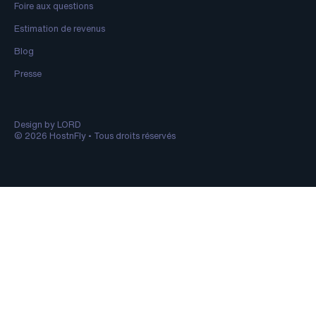
Foire aux questions
Estimation de revenus
Blog
Presse
Design by LORD
© 2026 HostnFly • Tous droits réservés