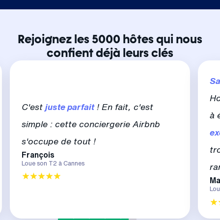
Rejoignez les 5000 hôtes qui nous
confient déjà leurs clés
Sa
Ho
C'est
juste parfait
! En fait, c'est
à 
simple : cette conciergerie Airbnb
ex
s'occupe de tout !
tr
François
Loue son T2 à Cannes
ra
Ma
Lou