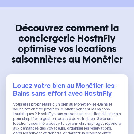
Découvrez comment la
conciergerie HostnFly
optimise vos locations
saisonnières au Monêtier
Louez votre bien au Monêtier-les-
Bains sans effort avec HostnFly
Vous êtes propriétaire d'un bien au Monêtier-les-Bains et
souhaitez en tirer profit en le louant pendant les saisons
touristiques ? HostnFly vous propose une solution clé en main
pour simplifier la gestion locative de votre bien. Gérer une
location saisonnière peut vite devenir chronophage : répondre
aux demandes des voyageurs, organiser les réservations,
gérer les arrivées et départs, et garantir la propreté entre