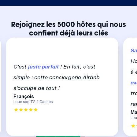
Rejoignez les 5000 hôtes qui nous
confient déjà leurs clés
Sa
Ho
C'est
juste parfait
! En fait, c'est
à 
simple : cette conciergerie Airbnb
ex
s'occupe de tout !
tr
François
Loue son T2 à Cannes
ra
Ma
Lou