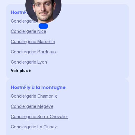
valeur et géré de A à Z. La
confiance et le partage sont
HostnFly en ville
des valeurs qui me sont
chères et qui me permettent
Conciergerie Paris
d'assurer un service durable
Conciergerie Nice
et de qualité."
Conciergerie Marseille
Conciergerie Bordeaux
Conciergerie Lyon
Voir plus
HostnFly à la montagne
Conciergerie Chamonix
Conciergerie Megève
Conciergerie Serre-Chevalier
Conciergerie La Clusaz