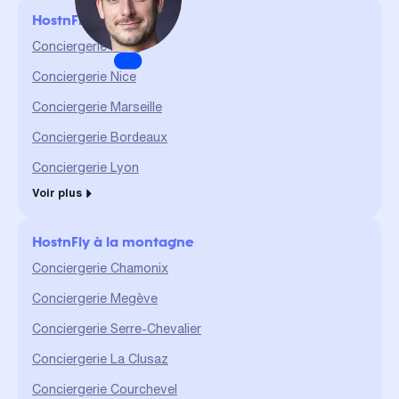
confiance et le partage sont
HostnFly en ville
des valeurs qui me sont
chères et qui me permettent
Conciergerie Paris
d'assurer un service durable
Conciergerie Nice
et de qualité."
Conciergerie Marseille
Conciergerie Bordeaux
Conciergerie Lyon
Voir plus
HostnFly à la montagne
Conciergerie Chamonix
Conciergerie Megève
Conciergerie Serre-Chevalier
Conciergerie La Clusaz
Conciergerie Courchevel