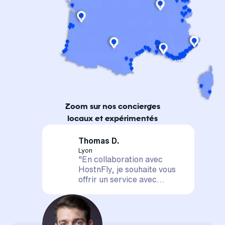
Zoom sur nos concierges
locaux et expérimentés
Thomas D.
Lyon
"En collaboration avec
HostnFly, je souhaite vous
offrir un service avec
satisfaction assurée. Votre
logement est entre de
bonnes mains, il sera mis en
valeur et géré de A à Z. La