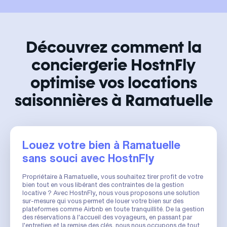
Découvrez comment la
conciergerie HostnFly
optimise vos locations
saisonnières à Ramatuelle
Louez votre bien à Ramatuelle
sans souci avec HostnFly
Propriétaire à Ramatuelle, vous souhaitez tirer profit de votre
bien tout en vous libérant des contraintes de la gestion
locative ? Avec HostnFly, nous vous proposons une solution
sur-mesure qui vous permet de louer votre bien sur des
plateformes comme Airbnb en toute tranquillité. De la gestion
des réservations à l'accueil des voyageurs, en passant par
l'entretien et la remise des clés, nous nous occupons de tout