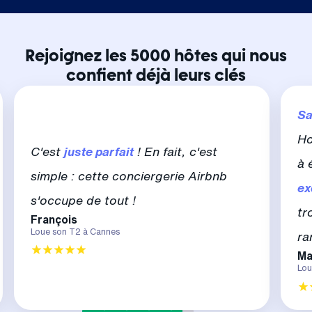
Rejoignez les 5000 hôtes qui nous
confient déjà leurs clés
Sa
Ho
C'est
juste parfait
! En fait, c'est
à 
simple : cette conciergerie Airbnb
ex
s'occupe de tout !
tr
François
Loue son T2 à Cannes
ra
Ma
Lou