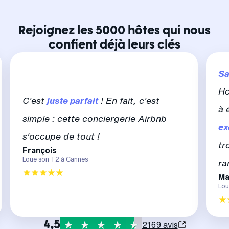
Rejoignez les 5000 hôtes qui nous
confient déjà leurs clés
Sa
Ho
C'est
juste parfait
! En fait, c'est
à 
simple : cette conciergerie Airbnb
ex
s'occupe de tout !
tr
François
Loue son T2 à Cannes
ra
Ma
Lou
4,5
2169 avis