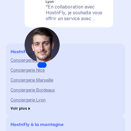
Lyon
"En collaboration avec
HostnFly, je souhaite vous
offrir un service avec
satisfaction assurée. Votre
logement est entre de
bonnes mains, il sera mis en
valeur et géré de A à Z. La
confiance et le partage sont
HostnFly en ville
des valeurs qui me sont
chères et qui me permettent
Conciergerie Paris
d'assurer un service durable
Conciergerie Nice
et de qualité."
Conciergerie Marseille
Conciergerie Bordeaux
Conciergerie Lyon
Voir plus
HostnFly à la montagne