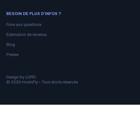
BESOIN DE PLUS D'INFOS ?
Foire aux questions
Estimation de revenus
Blog
Presse
Design by LORD
© 2026 HostnFly • Tous droits réservés