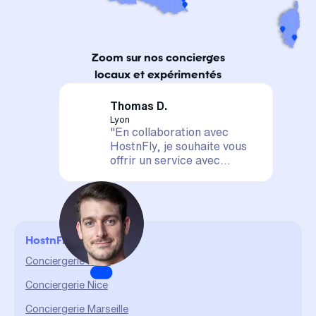
Zoom sur nos concierges
locaux et expérimentés
Thomas D.
Lyon
"En collaboration avec
HostnFly, je souhaite vous
offrir un service avec
satisfaction assurée. Votre
logement est entre de
bonnes mains, il sera mis en
valeur et géré de A à Z. La
confiance et le partage sont
HostnFly en ville
des valeurs qui me sont
chères et qui me permettent
Conciergerie Paris
d'assurer un service durable
Conciergerie Nice
et de qualité."
Conciergerie Marseille