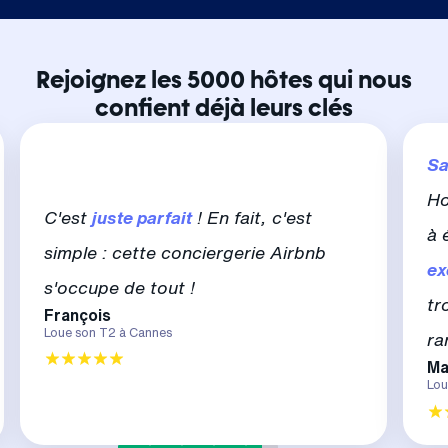
Rejoignez les 5000 hôtes qui nous
confient déjà leurs clés
Sa
Ho
C'est
juste parfait
! En fait, c'est
à 
simple : cette conciergerie Airbnb
ex
s'occupe de tout !
tr
François
Loue son T2 à Cannes
ra
Ma
Lou