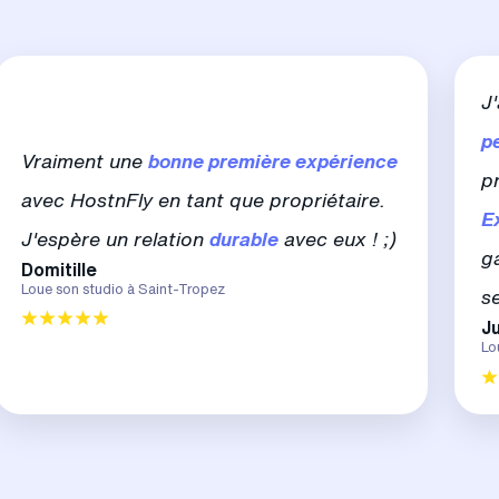
J
p
Vraiment une
bonne première expérience
p
avec HostnFly en tant que propriétaire.
E
J'espère un relation
durable
avec eux ! ;)
g
Domitille
Loue son studio à Saint-Tropez
s
Ju
Lo