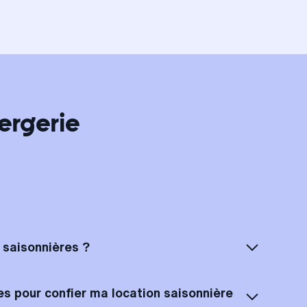
ergerie
s saisonnières ?
eries locales partout en France et plusieurs concierges à Saint-
'est le meilleur moyen d'avoir un tiers de confiance sur place toute
es pour confier ma location saisonnière
 Ces partenaires, experts de leur marché, sont un point de contact