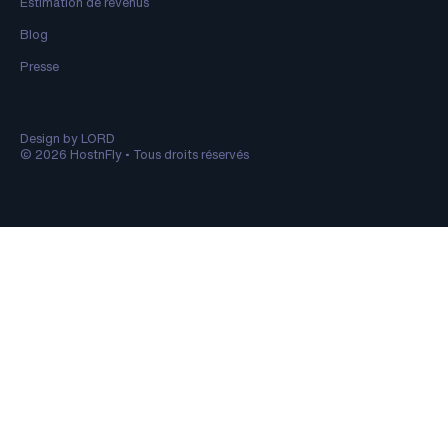
Estimation de revenus
Blog
Presse
Design by LORD
© 2026 HostnFly • Tous droits réservés