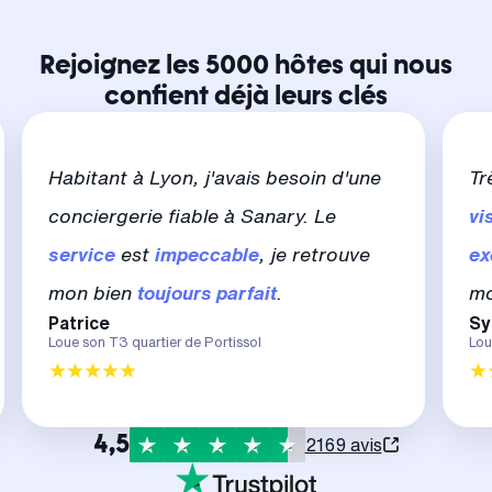
Rejoignez les 5000 hôtes qui nous
confient déjà leurs clés
Habitant à Lyon, j'avais besoin d'une
Tr
conciergerie fiable à Sanary. Le
vis
service
est
impeccable
, je retrouve
ex
mon bien
toujours parfait
.
mo
Patrice
Sy
Loue son T3 quartier de Portissol
Lou
4,5
2169 avis