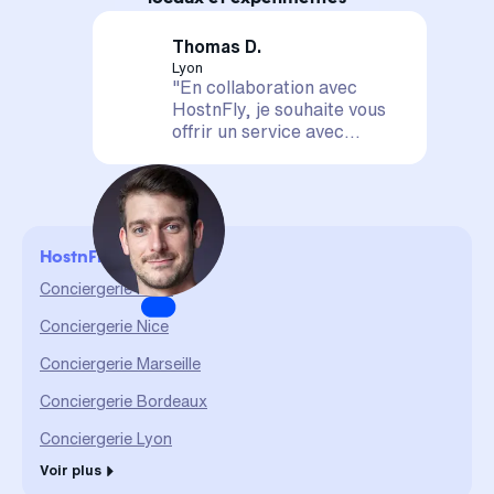
Thomas D.
Lyon
"En collaboration avec
HostnFly, je souhaite vous
offrir un service avec
satisfaction assurée. Votre
logement est entre de
bonnes mains, il sera mis en
valeur et géré de A à Z. La
confiance et le partage sont
HostnFly en ville
des valeurs qui me sont
chères et qui me permettent
Conciergerie Paris
d'assurer un service durable
Conciergerie Nice
et de qualité."
Conciergerie Marseille
Conciergerie Bordeaux
Conciergerie Lyon
Voir plus