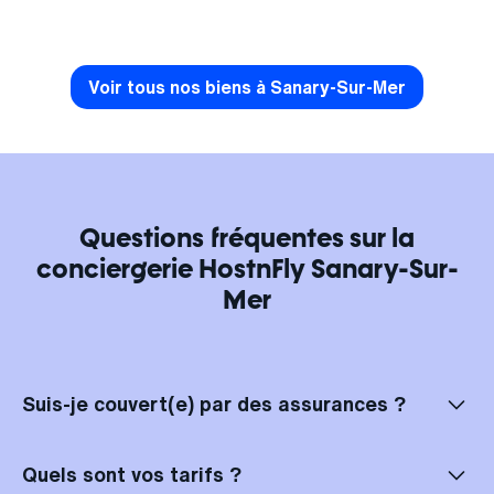
Voir tous nos biens à Sanary-Sur-Mer
Questions fréquentes sur la
conciergerie HostnFly Sanary-Sur-
Mer
Suis-je couvert(e) par des assurances ?
Bien sûr, vos locations à Sanary-Sur-Mer sont entièrement assurées !
Chez HostnFly Sanary-Sur-Mer, vous bénéficiez d'une double
Quels sont vos tarifs ?
couverture. En cas de problème, vous êtes d'abord couvert(e) par les