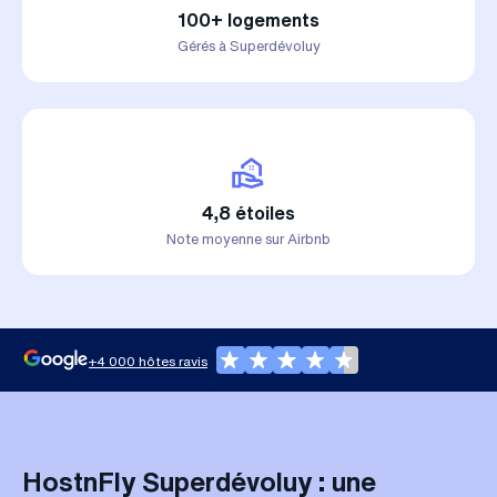
100+ logements
Gérés à Superdévoluy
4,8 étoiles
Note moyenne sur Airbnb
+4 000 hôtes ravis
HostnFly Superdévoluy : une