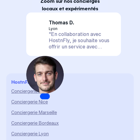
Zoom sur nos concierges
locaux et expérimentés
Thomas D.
Lyon
"En collaboration avec
HostnFly, je souhaite vous
offrir un service avec
satisfaction assurée. Votre
logement est entre de
bonnes mains, il sera mis en
valeur et géré de A à Z. La
confiance et le partage sont
HostnFly en ville
des valeurs qui me sont
chères et qui me permettent
Conciergerie Paris
d'assurer un service durable
Conciergerie Nice
et de qualité."
Conciergerie Marseille
Conciergerie Bordeaux
Conciergerie Lyon