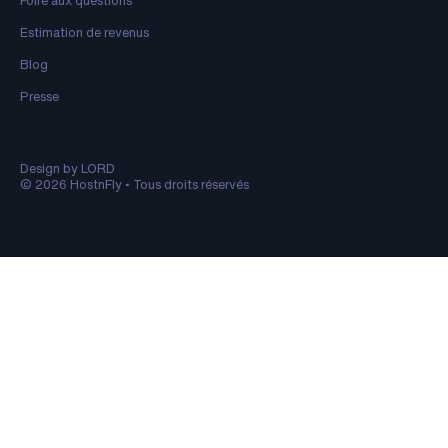
Foire aux questions
Estimation de revenus
Blog
Presse
Design by LORD
© 2026 HostnFly • Tous droits réservés