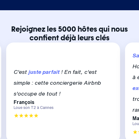
Rejoignez les 5000 hôtes qui nous
confient déjà leurs clés
Sa
Ho
C'est
juste parfait
! En fait, c'est
à 
simple : cette conciergerie Airbnb
ex
s'occupe de tout !
tr
François
Loue son T2 à Cannes
ra
Ma
Lou