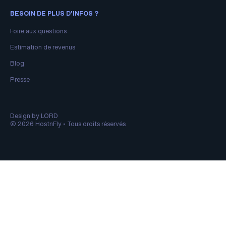
BESOIN DE PLUS D'INFOS ?
Foire aux questions
Estimation de revenus
Blog
Presse
Design by LORD
© 2026 HostnFly • Tous droits réservés