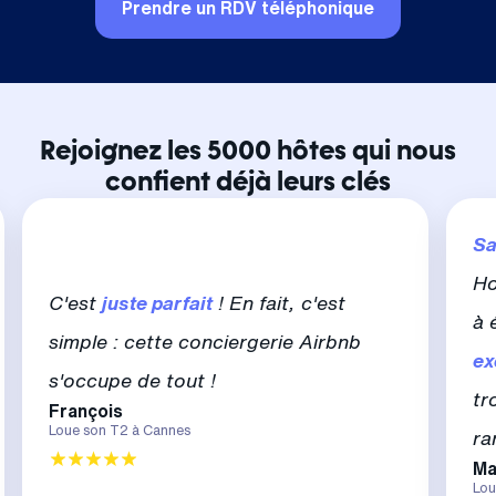
Prendre un RDV téléphonique
Rejoignez les 5000 hôtes qui nous
confient déjà leurs clés
Sa
Ho
C'est
juste parfait
! En fait, c'est
à 
simple : cette conciergerie Airbnb
ex
s'occupe de tout !
tr
François
Loue son T2 à Cannes
ra
Ma
Lou