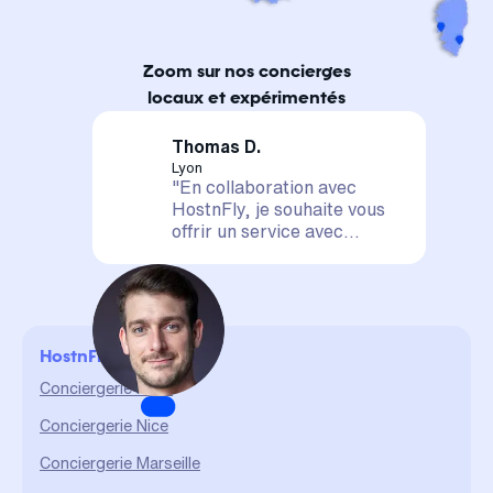
Zoom sur nos concierges
locaux et expérimentés
Thomas D.
Lyon
"En collaboration avec
HostnFly, je souhaite vous
offrir un service avec
satisfaction assurée. Votre
logement est entre de
bonnes mains, il sera mis en
valeur et géré de A à Z. La
confiance et le partage sont
HostnFly en ville
des valeurs qui me sont
chères et qui me permettent
Conciergerie Paris
d'assurer un service durable
Conciergerie Nice
et de qualité."
Conciergerie Marseille