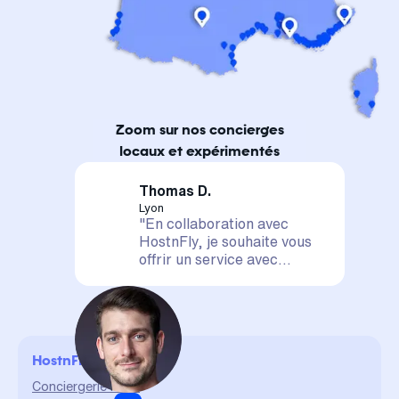
Zoom sur nos concierges
locaux et expérimentés
Thomas D.
Lyon
"En collaboration avec
HostnFly, je souhaite vous
offrir un service avec
satisfaction assurée. Votre
logement est entre de
bonnes mains, il sera mis en
valeur et géré de A à Z. La
confiance et le partage sont
HostnFly en ville
des valeurs qui me sont
chères et qui me permettent
Conciergerie Paris