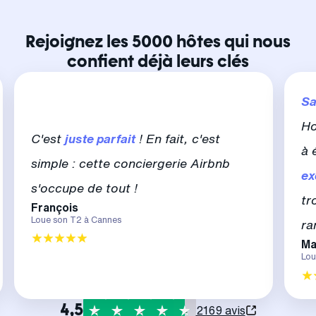
Rejoignez les 5000 hôtes qui nous
confient déjà leurs clés
Sa
Ho
C'est
juste parfait
! En fait, c'est
à 
simple : cette conciergerie Airbnb
ex
s'occupe de tout !
tr
François
Loue son T2 à Cannes
ra
Ma
Lou
4,5
2169 avis