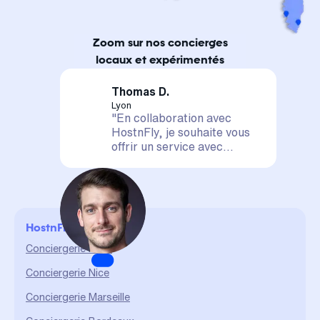
Zoom sur nos concierges
locaux et expérimentés
Thomas D.
Lyon
"En collaboration avec
HostnFly, je souhaite vous
offrir un service avec
satisfaction assurée. Votre
logement est entre de
bonnes mains, il sera mis en
valeur et géré de A à Z. La
confiance et le partage sont
HostnFly en ville
des valeurs qui me sont
chères et qui me permettent
Conciergerie Paris
d'assurer un service durable
Conciergerie Nice
et de qualité."
Conciergerie Marseille