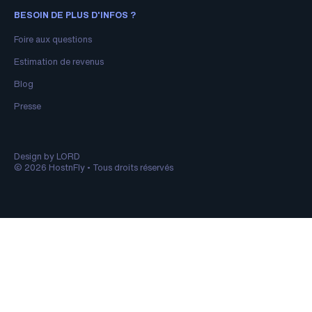
BESOIN DE PLUS D'INFOS ?
Foire aux questions
Estimation de revenus
Blog
Presse
Design by LORD
© 2026 HostnFly • Tous droits réservés