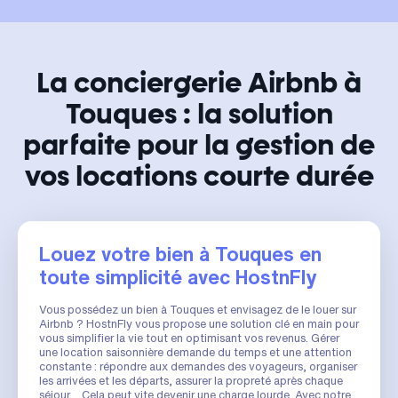
La conciergerie Airbnb à
Touques : la solution
parfaite pour la gestion de
vos locations courte durée
Louez votre bien à Touques en
toute simplicité avec HostnFly
Vous possédez un bien à Touques et envisagez de le louer sur
Airbnb ? HostnFly vous propose une solution clé en main pour
vous simplifier la vie tout en optimisant vos revenus. Gérer
une location saisonnière demande du temps et une attention
constante : répondre aux demandes des voyageurs, organiser
les arrivées et les départs, assurer la propreté après chaque
séjour… Cela peut vite devenir une charge lourde. Avec notre