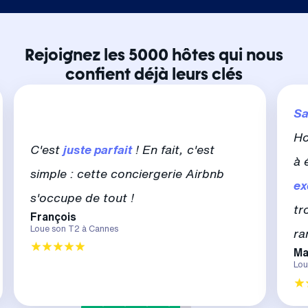
Rejoignez les 5000 hôtes qui nous
confient déjà leurs clés
Sa
Ho
C'est
juste parfait
! En fait, c'est
à 
simple : cette conciergerie Airbnb
ex
s'occupe de tout !
tr
François
Loue son T2 à Cannes
ra
Ma
Lou